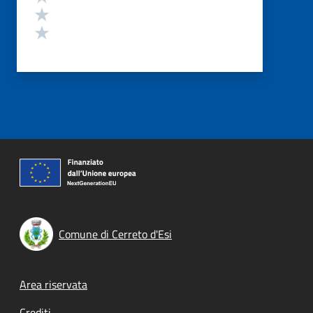
Valuta 2 stelle su 5
Valuta 1 stelle su 5
Comune di Cerreto d'Esi
Footer menu
Area riservata
Crediti