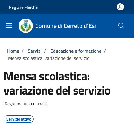
Salta al contenuto principale
Skip to footer content
Regione Marche
Comune di Cerreto d'Esi
Briciole di pane
Home
/
Servizi
/
Educazione e formazione
/
Mensa scolastica: variazione del servizio
Mensa scolastica:
variazione del servizio
(Regolamento comunale)
Servizio attivo