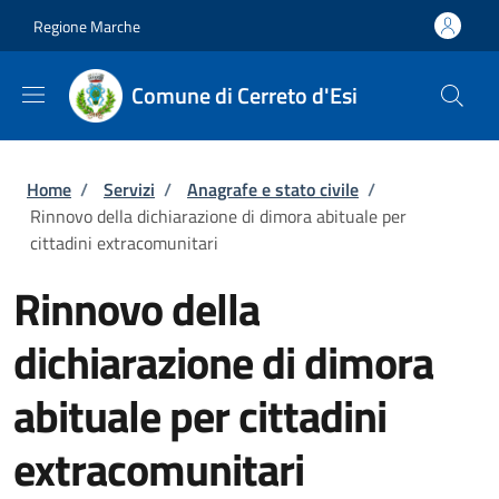
Salta al contenuto principale
Skip to footer content
Regione Marche
Comune di Cerreto d'Esi
Briciole di pane
Home
/
Servizi
/
Anagrafe e stato civile
/
Rinnovo della dichiarazione di dimora abituale per
cittadini extracomunitari
Rinnovo della
dichiarazione di dimora
abituale per cittadini
extracomunitari