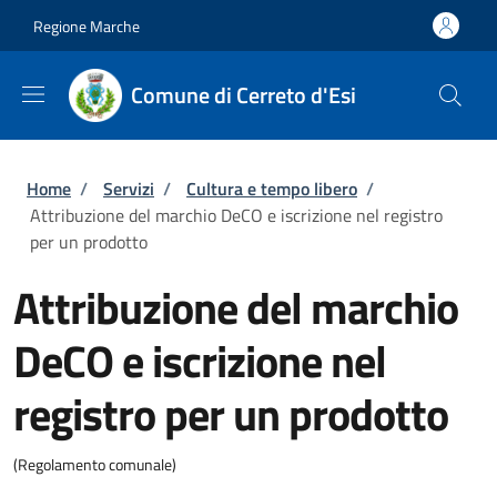
Salta al contenuto principale
Skip to footer content
Regione Marche
Comune di Cerreto d'Esi
Briciole di pane
Home
/
Servizi
/
Cultura e tempo libero
/
Attribuzione del marchio DeCO e iscrizione nel registro
per un prodotto
Attribuzione del marchio
DeCO e iscrizione nel
registro per un prodotto
(Regolamento comunale)