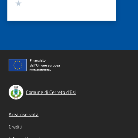
Valuta 1 stelle su 5
Comune di Cerreto d'Esi
Footer menu
Area riservata
Crediti