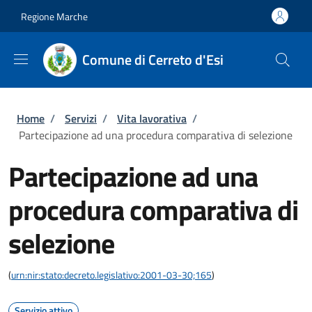
Salta al contenuto principale
Skip to footer content
Regione Marche
Comune di Cerreto d'Esi
Briciole di pane
Home
/
Servizi
/
Vita lavorativa
/
Partecipazione ad una procedura comparativa di selezione
Partecipazione ad una
procedura comparativa di
selezione
(
urn:nir:stato:decreto.legislativo:2001-03-30;165
)
Servizio attivo