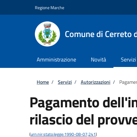
Salta al contenuto principale
Skip to footer content
Regione Marche
Comune di Cerreto d
Amministrazione
Novità
Servizi
Briciole di pane
Home
/
Servizi
/
Autorizzazioni
/
Pagament
Pagamento dell'im
rilascio del provv
(
urn:nir:stato:legge:1990-08-07;241
)