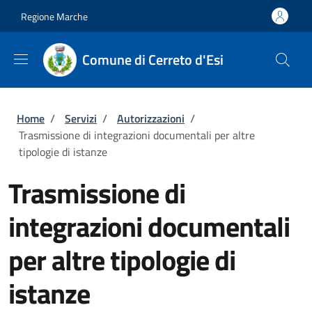
Salta al contenuto principale
Skip to footer content
Regione Marche
Comune di Cerreto d'Esi
Briciole di pane
Home
/
Servizi
/
Autorizzazioni
/
Trasmissione di integrazioni documentali per altre
tipologie di istanze
Trasmissione di
integrazioni documentali
per altre tipologie di
istanze