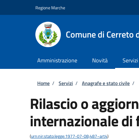
Salta al contenuto principale
Skip to footer content
Regione Marche
Comune di Cerreto d
Amministrazione
Novità
Servizi
Briciole di pane
Home
/
Servizi
/
Anagrafe e stato civile
/
Rilascio o aggior
internazionale di 
(
urn:nir:stato:legge:1977-07-08;487~art4
)