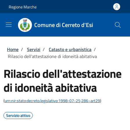
Salta al contenuto principale
Skip to footer content
Regione Marche
Comune di Cerreto d'Esi
Briciole di pane
Home
/
Servizi
/
Catasto e urbanistica
/
Rilascio dell'attestazione di idoneità abitativa
Rilascio dell'attestazione
di idoneità abitativa
(
urn:nir:stato:decreto.legislativo:1998-07-25;286~art29
)
Servizio attivo