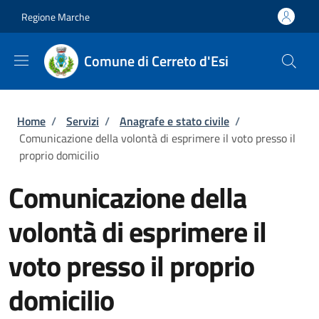
Salta al contenuto principale
Skip to footer content
Regione Marche
Comune di Cerreto d'Esi
Briciole di pane
Home
/
Servizi
/
Anagrafe e stato civile
/
Comunicazione della volontà di esprimere il voto presso il
proprio domicilio
Comunicazione della
volontà di esprimere il
voto presso il proprio
domicilio