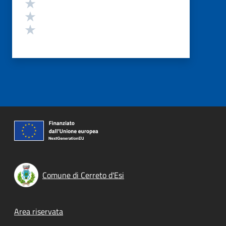
Valuta 3 stelle su 5
Valuta 2 stelle su 5
Valuta 1 stelle su 5
Comune di Cerreto d'Esi
Footer menu
Area riservata