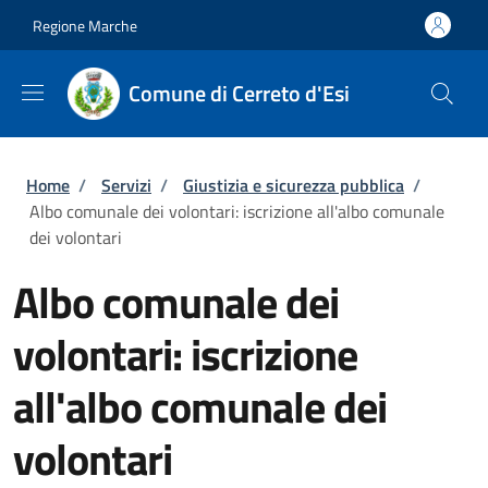
Salta al contenuto principale
Skip to footer content
Regione Marche
Comune di Cerreto d'Esi
Briciole di pane
Home
/
Servizi
/
Giustizia e sicurezza pubblica
/
Albo comunale dei volontari: iscrizione all'albo comunale
dei volontari
Albo comunale dei
volontari: iscrizione
all'albo comunale dei
volontari