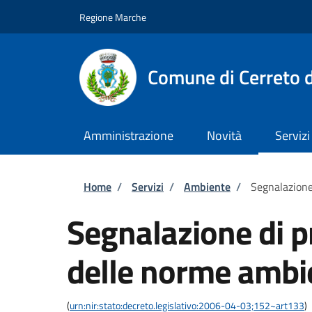
Salta al contenuto principale
Skip to footer content
Regione Marche
Comune di Cerreto d
Amministrazione
Novità
Servizi
Briciole di pane
Home
/
Servizi
/
Ambiente
/
Segnalazione
Segnalazione di p
delle norme ambi
(
urn:nir:stato:decreto.legislativo:2006-04-03;152~art133
)