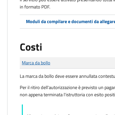
in formato PDF.
Moduli da compilare e documenti da allegar
Costi
Tipo di pagamento
Importo
Marca da bollo
La marca da bollo deve essere annullata contestu
Per il ritiro dell'autorizzazione è previsto un 
non appena terminata l'istruttoria con esito posit