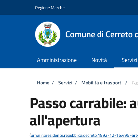
Salta al contenuto principale
Skip to footer content
Regione Marche
Comune di Cerreto d
Amministrazione
Novità
Servizi
Briciole di pane
Home
/
Servizi
/
Mobilità e trasporti
/
Pas
Passo carrabile: 
all'apertura
(
urn:nir:presidente.repubblica:decreto:1992-12-16;495~ar