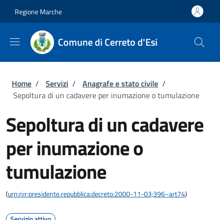
Salta al contenuto principale
Skip to footer content
Regione Marche
Comune di Cerreto d'Esi
Briciole di pane
Home
/
Servizi
/
Anagrafe e stato civile
/
Sepoltura di un cadavere per inumazione o tumulazione
Sepoltura di un cadavere
per inumazione o
tumulazione
(
urn:nir:presidente.repubblica:decreto:2000-11-03;396~art74
)
Servizio attivo