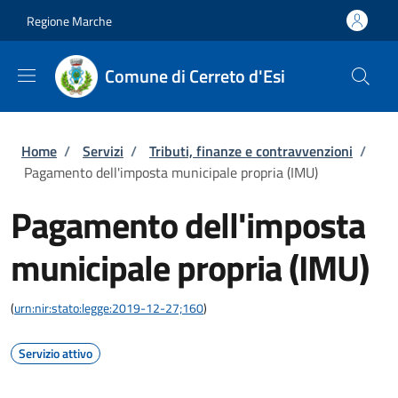
Salta al contenuto principale
Skip to footer content
Regione Marche
Comune di Cerreto d'Esi
Briciole di pane
Home
/
Servizi
/
Tributi, finanze e contravvenzioni
/
Pagamento dell'imposta municipale propria (IMU)
Pagamento dell'imposta
municipale propria (IMU)
(
urn:nir:stato:legge:2019-12-27;160
)
Servizio attivo