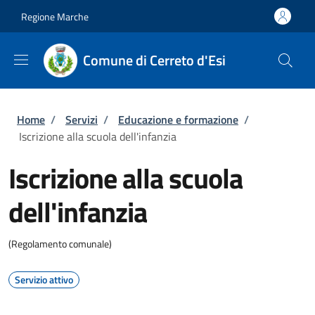
Salta al contenuto principale
Skip to footer content
Regione Marche
Comune di Cerreto d'Esi
Briciole di pane
Home
/
Servizi
/
Educazione e formazione
/
Iscrizione alla scuola dell'infanzia
Iscrizione alla scuola
dell'infanzia
(Regolamento comunale)
Servizio attivo