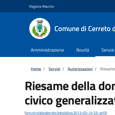
Salta al contenuto principale
Skip to footer content
Regione Marche
Comune di Cerreto d
Amministrazione
Novità
Servizi
Briciole di pane
Home
/
Servizi
/
Autorizzazioni
/
Riesame 
Riesame della do
civico generalizza
(
urn:nir:stato:decreto.legislativo:2013-03-14;33~art5
)