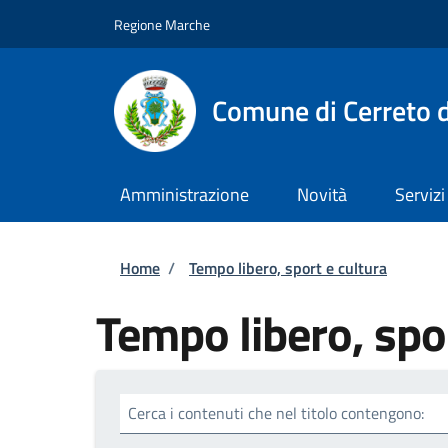
Salta al contenuto principale
Skip to footer content
Regione Marche
Comune di Cerreto d
Amministrazione
Novità
Servizi
Briciole di pane
Home
/
Tempo libero, sport e cultura
Tempo libero, spor
Cerca i contenuti che nel titolo contengono: