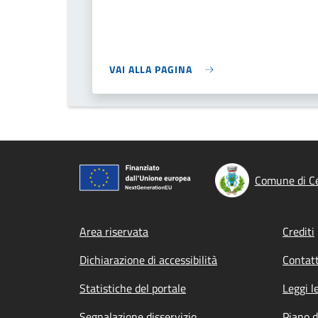
VAI ALLA PAGINA
Comune di Ce
Footer menu
Area riservata
Crediti
Dichiarazione di accessibilità
Contatt
Statistiche del portale
Leggi l
Segnalazione disservizio
Piano d