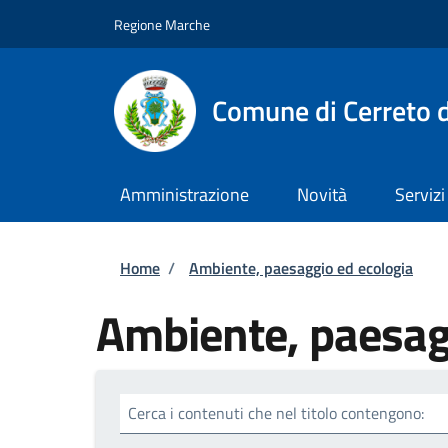
Salta al contenuto principale
Skip to footer content
Regione Marche
Comune di Cerreto d
Amministrazione
Novità
Servizi
Briciole di pane
Home
/
Ambiente, paesaggio ed ecologia
Ambiente, paesag
Cerca i contenuti che nel titolo contengono: