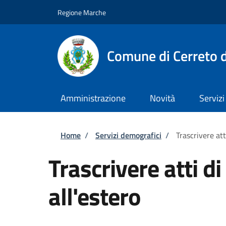
Salta al contenuto principale
Skip to footer content
Regione Marche
Comune di Cerreto d
Amministrazione
Novità
Servizi
Briciole di pane
Home
/
Servizi demografici
/
Trascrivere att
Trascrivere atti di
all'estero