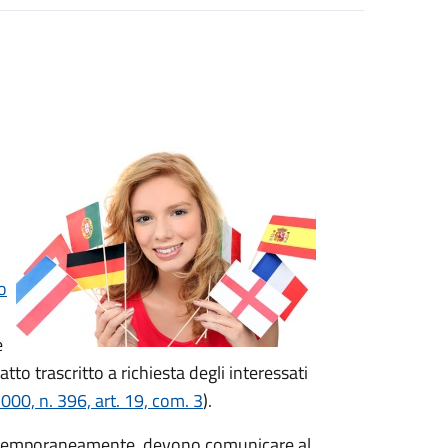
o
e
tto trascritto a richiesta degli interessati
00, n. 396, art. 19, com. 3
).
nche temporaneamente, devono comunicare al